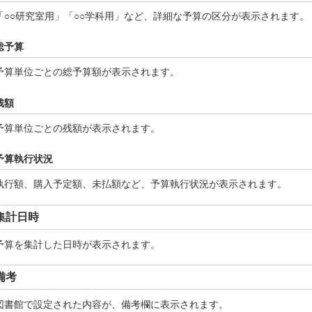
「○○研究室用」「○○学科用」など、詳細な予算の区分が表示されます。
総予算
予算単位ごとの総予算額が表示されます。
残額
予算単位ごとの残額が表示されます。
予算執行状況
執行額、購入予定額、未払額など、予算執行状況が表示されます。
集計日時
予算を集計した日時が表示されます。
備考
図書館で設定された内容が、備考欄に表示されます。