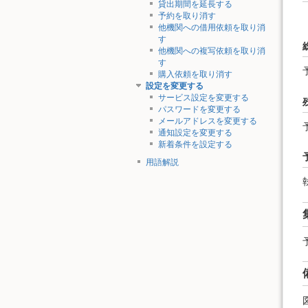
貸出期間を延長する
予約を取り消す
他機関への借用依頼を取り消
す
他機関への複写依頼を取り消
す
購入依頼を取り消す
設定を変更する
サービス設定を変更する
パスワードを変更する
メールアドレスを変更する
通知設定を変更する
新着条件を設定する
用語解説