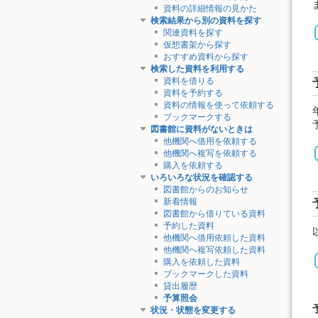
資料の詳細情報の見かた
検索結果から別の資料を探す
関連資料を探す
仮想書架から探す
おすすめ資料から探す
検索した資料を利用する
資料を借りる
資料を予約する
資料の情報を使って依頼する
ブックマークする
図書館に資料がないときは
他機関へ借用を依頼する
他機関へ複写を依頼する
購入を依頼する
いろいろな状況を確認する
図書館からのお知らせ
新着情報
図書館から借りている資料
予約した資料
他機関へ借用依頼した資料
他機関へ複写依頼した資料
購入を依頼した資料
ブックマークした資料
貸出履歴
予算照会
状況・状態を変更する