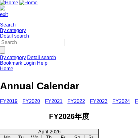
exit
Search
By category
Detail search
By category
Detail search
Bookmark
Login
Help
Home
Annual Calendar
FY2019
FY2020
FY2021
FY2022
FY2023
FY2024
F
FY2026年度
April 2026
Mo
Tu
We
Th
Fr
Sa
Su